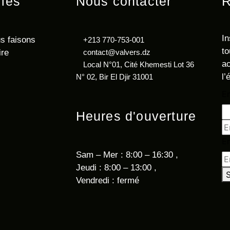
iles
Nous contacter
R
In
s faisons
+213 770-753-001
to
ire
contact@valvers.dz
ac
Local N°01, Cité Khemesti Lot 36
l’
N° 02, Bir El Djir 31001
E
Heures d'ouverture
E
Sam – Mer : 8:00 – 16:30 ,
Jeudi : 8:00 – 13:00 ,
S
Vendredi : fermé