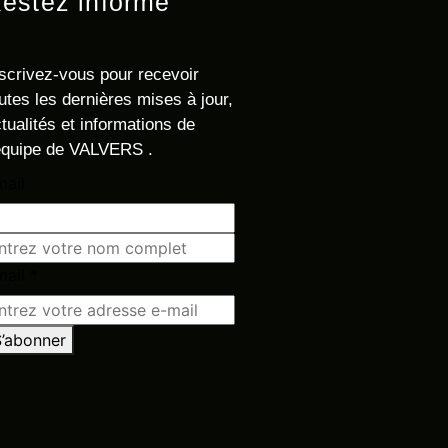
estez informé
scrivez-vous pour recevoir
utes les dernières mises à jour,
tualités et informations de
équipe de
VALVERS .
mail
mail
*
’abonner