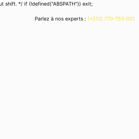
 shift. */ if (!defined("ABSPATH")) exit;
Parlez à nos experts :
(+213) 770-753-001