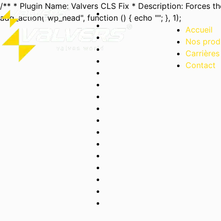
/** * Plugin Name: Valvers CLS Fix * Description: Forces the
add_action("wp_head", function () { echo "
"; }, 1);
Accueil
Nos prod
Carrières
Contact