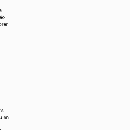
a
déo
orer
rs
au en